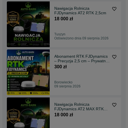
Nawigacja Rolnicza
FJDynamics AT2 RTK 2,5cm
18 000 zł
Tuszyn
Odświeżono dnia 09 sierpnia 2026
Abonament RTK FJDynamics
– Precyzja 2,5 cm – Prywatna
Sieć Stacji
300 zł
Borowiecko
09 sierpnia 2026
Nawigacja Rolnicza
FJDynamics AT2 MAX RTK
2,5cm
18 000 zł