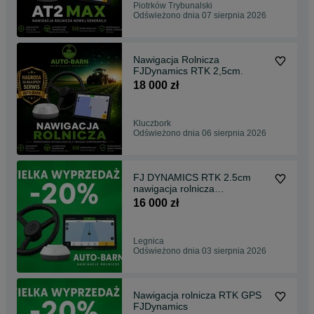
Piotrków Trybunalski
Odświeżono dnia 07 sierpnia 2026
Nawigacja Rolnicza
FJDynamics RTK 2,5cm.
18 000 zł
Kluczbork
Odświeżono dnia 06 sierpnia 2026
FJ DYNAMICS RTK 2.5cm
nawigacja rolnicza
prowadzenie równoległe
16 000 zł
Legnica
Odświeżono dnia 03 sierpnia 2026
Nawigacja rolnicza RTK GPS
FJDynamics