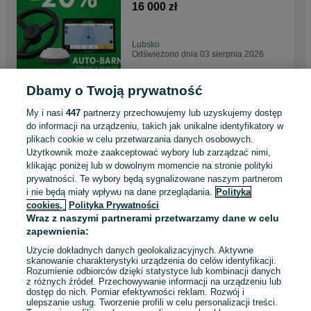
16 000 zł
Lubsko
Odświeżono dnia 03 sierpnia 2026
Dbamy o Twoją prywatność
Fjdynamics AT2 LITE
Nawigacja Rolnicza
My i nasi
447
partnerzy przechowujemy lub uzyskujemy dostęp
9 900 zł
do informacji na urządzeniu, takich jak unikalne identyfikatory w
plikach cookie w celu przetwarzania danych osobowych.
Użytkownik może zaakceptować wybory lub zarządzać nimi,
Borowiecko
klikając poniżej lub w dowolnym momencie na stronie polityki
Odświeżono dnia 01 sierpnia 2026
prywatności. Te wybory będą sygnalizowane naszym partnerom
i nie będą miały wpływu na dane przeglądania.
Polityka
cookies,
Polityka Prywatności
FJDynamics Nawigacja
Wraz z naszymi partnerami przetwarzamy dane w celu
Rolnicza RTK GPS.
zapewnienia:
18 000 zł
Użycie dokładnych danych geolokalizacyjnych. Aktywne
skanowanie charakterystyki urządzenia do celów identyfikacji.
Rozumienie odbiorców dzięki statystyce lub kombinacji danych
Jarosław
z różnych źródeł. Przechowywanie informacji na urządzeniu lub
29 lipca 2026
dostęp do nich. Pomiar efektywności reklam. Rozwój i
ulepszanie usług. Tworzenie profili w celu personalizacji treści.